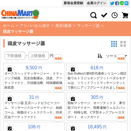
新規会員登録
会員ログイン
ホーム
>
アリババから探す
>
美容/健康
>
マッサージ器
>
頭皮マッサージ器
頭皮マッサージ器
-
円
9,502
618
円
円
オークスヘッドマッサージャー、ドラッ
Sun Ruifenの第6世代液体シリコーン指圧
ジング経絡、完全自動揉み、頭皮、アー
板ウルトラジョギングフットペダルモデ
ティファクト、片頭痛治療、特殊睡眠補
ルは、ソリッドフットマッサージマット
助装置
で新たにアップグレードされました
31
305
円
円
マッサージ器:五爪ヘッドセラピーコー
頸椎マッサージ、オーソティクス、牽引
ム、マッサージクローマッサージ、経絡
枕プロテクター、頸椎遺物ウェルスバッ
コーム、樹脂ポイントスクラッチ、頭皮
グ、特殊な枕、C字型ネックブレースサ
圧迫アーティファクト
ポート、ネックガード
108
18,495
円
円