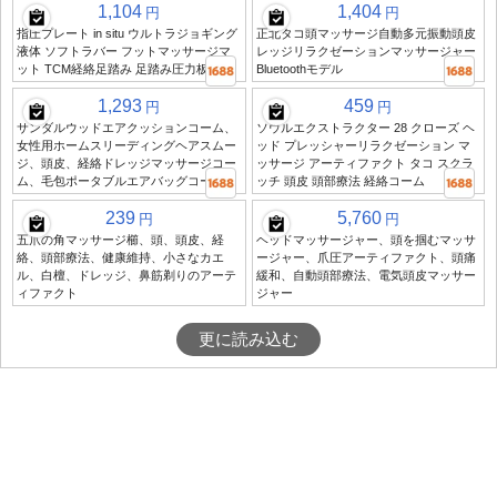
1,104
1,404
円
円
指圧プレート in situ ウルトラジョギング
正北タコ頭マッサージ自動多元振動頭皮
液体 ソフトラバー フットマッサージマ
レッジリラクゼーションマッサージャー
ット TCM経絡足踏み 足踏み圧力板
Bluetoothモデル
1,293
459
円
円
サンダルウッドエアクッションコーム、
ソウルエクストラクター 28 クローズ ヘ
女性用ホームスリーディングヘアスムー
ッド プレッシャーリラクゼーション マ
ジ、頭皮、経絡ドレッジマッサージコー
ッサージ アーティファクト タコ スクラ
ム、毛包ポータブルエアバッグコーム
ッチ 頭皮 頭部療法 経絡コーム
239
5,760
円
円
五爪の角マッサージ櫛、頭、頭皮、経
ヘッドマッサージャー、頭を掴むマッサ
絡、頭部療法、健康維持、小さなカエ
ージャー、爪圧アーティファクト、頭痛
ル、白檀、ドレッジ、鼻筋剃りのアーテ
緩和、自動頭部療法、電気頭皮マッサー
ィファクト
ジャー
更に読み込む