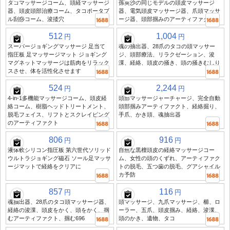
タコマッサージコーム、頭経マッサージ
孫英沙の同じモデルの頭皮マッサージ
器、頭皮頭部治療コーム、タコポータブ
器、電気頭皮マッサージ器、爪頭マッサ
ル刮痧コーム、浚捼穴
ージ器、頭部掴みのアーティファクト
512
1,004
円
円
スーパージョギングマッサージ 足当て
魂の抽出器、28爪のタコの頭マッサー
指圧板 足マッサージマット ジョギング
ジ、頭部療法、リラクゼーション、浚
マグネットマッサージは筋肉をリラック
渫、経絡、頭皮の掻き、頭の掻きむしり
スさせ、体を活性化させます
524
2,244
円
円
4-in-1多機能マッサージコーム、頭皮経
頭部マッサージャーチャージ、完全自動
絡コーム、樹脂ヘッドトリートメント、
頭部掴みアーティファクト、経絡掘り、
脱毛フェイス、リフトとスクレイピング
手爪、かき頭、魂抽出器
のアーティファクト
806
916
円
円
液体軟シリコン指圧板 第六世代ソリッド
自然な黒檀頭皮の経絡マッサージコー
ウルトラジョギング磁石 ソール足マッサ
ム、女性の頭のくずれ、アーティファク
ージマットで経絡をクリアに
トの脱毛、五つ歯の脱毛、グアシャイル
カ予防
857
116
円
円
魂抽出器、28爪のタコ頭マッサージ器、
頭マッサージ、九爪マッサージ、櫛、ロ
経絡の浚渫、頭皮をかく、頭をかく、掴
ーラー、五爪、頭皮掴み、経絡、浚渫、
むアーティファクト、掴む696
頭のかき、遺物、タコ