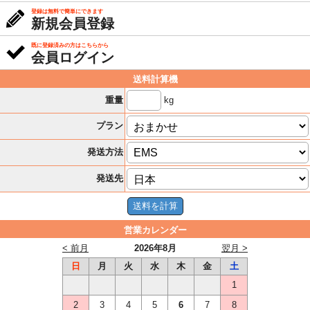
登録は無料で簡単にできます
新規会員登録
既に登録済みの方はこちらから
会員ログイン
送料計算機
kg
重量
プラン
発送方法
発送先
営業カレンダー
< 前月
2026年8月
翌月 >
日
月
火
水
木
金
土
1
2
3
4
5
6
7
8