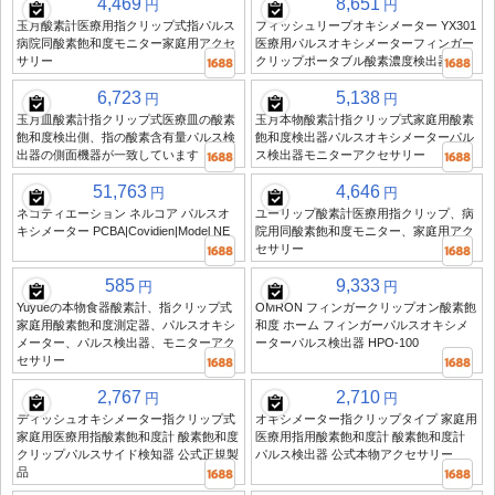
4,469
8,651
円
円
玉月酸素計医療用指クリップ式指パルス
フィッシュリープオキシメーター YX301
病院同酸素飽和度モニター家庭用アクセ
医療用パルスオキシメーターフィンガー
サリー
クリップポータブル酸素濃度検出器
6,723
5,138
円
円
玉月皿酸素計指クリップ式医療皿の酸素
玉月本物酸素計指クリップ式家庭用酸素
飽和度検出側、指の酸素含有量パルス検
飽和度検出器パルスオキシメーターパル
出器の側面機器が一致しています
ス検出器モニターアクセサリー
51,763
4,646
円
円
ネゴティエーション ネルコア パルスオ
ユーリップ酸素計医療用指クリップ、病
キシメーター PCBA|Covidien|Model NE
院用同酸素飽和度モニター、家庭用アク
セサリー
585
9,333
円
円
Yuyueの本物食器酸素計、指クリップ式
OMRON フィンガークリップオン酸素飽
家庭用酸素飽和度測定器、パルスオキシ
和度 ホーム フィンガーパルスオキシメ
メーター、パルス検出器、モニターアク
ーターパルス検出器 HPO-100
セサリー
2,767
2,710
円
円
ディッシュオキシメーター指クリップ式
オキシメーター指クリップタイプ 家庭用
家庭用医療用指酸素飽和度計 酸素飽和度
医療用指用酸素飽和度計 酸素飽和度計
クリップパルスサイド検知器 公式正規製
パルス検出器 公式本物アクセサリー
品