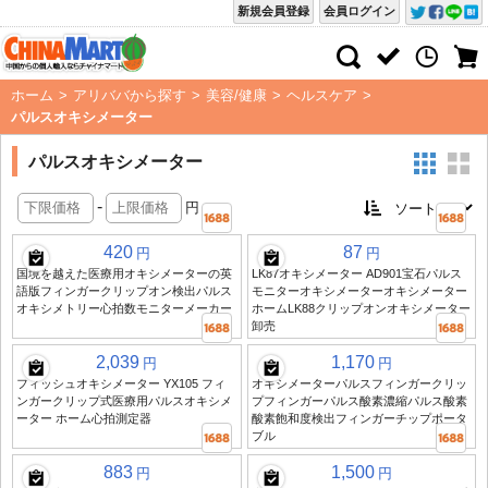
新規会員登録
会員ログイン
ホーム
>
アリババから探す
>
美容/健康
>
ヘルスケア
>
パルスオキシメーター
パルスオキシメーター
-
円
420
87
円
円
国境を越えた医療用オキシメーターの英
LK87オキシメーター AD901宝石パルス
語版フィンガークリップオン検出パルス
モニターオキシメーターオキシメーター
オキシメトリー心拍数モニターメーカー
ホームLK88クリップオンオキシメーター
卸売
2,039
1,170
円
円
フィッシュオキシメーター YX105 フィ
オキシメーターパルスフィンガークリッ
ンガークリップ式医療用パルスオキシメ
プフィンガーパルス酸素濃縮パルス酸素
ーター ホーム心拍測定器
酸素飽和度検出フィンガーチップポータ
ブル
883
1,500
円
円