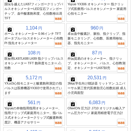
国境を越えたLK87フィンガークリップパ
Yuyue YX306 オキシメーター 指クリッ
ルスオキシメーターLED宝石フィンガー
プ式医療用パルスオキシメーター 家庭用
チップ、血中酸素飽和度、心拍数検出器
心拍モニター
TFT
1,104
960
円
円
ホーム オキシメーター 0.96インチ TFT
卓辰血中酸素計、脈拍、指クリップ、指
ポータブルパルスオキシメーター 心拍数
脈モニタリング、心拍数、医療用検知
PI 指先オキシメーター
器、指先モニター
108
87
円
円
医療用LK87LK88 LK89 指クリップパルス
外国貿易のオキシメーター、指クリッ
オキシメーター TFT 飽和度モニター 心
プ、オキシメーター、パルス、心拍数測
拍数
定、オキシメーターLK87卸売
5,172
20,531
円
円
YX303心拍モニターと酸素飽和測定の指
3M医学生向け聴診器 リットマン ユニバ
パルスは医療機器YX303で使用されてい
ーサル第三世代医療胎児心拍数妊婦 成人
ます
小児両面型
561
6,083
円
円
Yuyueの本物指用指用オキシメーター、
OMRON 圧力計 J710 オリジナル輸入ア
指用クリップ式家庭用モニター、指パル
ーム圧力ゲージ 家庭用精密電子圧力計
ス式オキシメータークリップ式酸素飽和
度計、機器アクセサリー