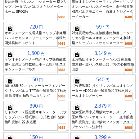
長昆医療用パルスオキシメーター 指クリ
康泰オキシメーターフィンガークリップ
ップ ポータブルパルスオキシメーター
オンホームパルスメーター、血中酸素飽
ホーム SPO2%
和度パルスモニター、血液オキシメータ
ーメーカー
720
597
円
円
オキシメーター充電式指クリップ家庭用
対外貿易卸売の血液酸素飽和度モニター
パルスオキシメトリーモニター、越境外
リカン指パルスオキシメーター 心拍計
国貿易輸出スポット
指クリップパルスオキシメーター
1,500
3,149
円
円
ケフオキシメーター指クリップ医療酸素
玉月指圧オキシメーター YX301 家庭用
飽和度測定心拍数検出ホーム指パルスオ
酸素飽和度パルス検出器 パルス心拍数検
キシメーターパルス
出器
150
540
円
円
lk87lk88lk89 オキシメーターフィンガー
【金涛製薬】指クリップパルスオキシメ
クリップパルス TFT血中酸素飽和度検出
ーター AD901 血中酸素飽和度検出器 ホ
器 医療用心拍数モニタリング
ームオキシメーター
390
2,879
円
円
リトルナース医療用オキシメーター 指ク
酸素医師用小児用酸素オキシメーター、
リップパルス睡眠検出 心拍数 血中酸素
医療用パルスオキシメーター、血中酸素
飽和度検出器 家庭用
飽和度測定、血中酸素フィンガークリッ
プオンパルス注射計
150
3,299
円
円