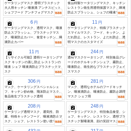
ケータリングマスク 透明プラスチック
食品特製ケータリングマスク、キッチン
大人用キッチン 唾液滴 アンチスピット
レストラン衛生用透明保護マスク、唾液
シェフフード アンチフォグマスク
防止スプラッシュ、シェフの唾液マスク
6
11
円
円
ケータリングマスク、透明マスク、唾液
ケータリングマスク、特殊プラスチック
防止スプラッシュ、プラスチックマス
スマイルマスク、フード、キッチン、よ
ク、唾液防止カバー、食堂キッチン、唾
だれ防止、レストラン、よだれ防止、透
液防止カバー
明マスクのカスタマイズ
11
244
円
円
【リサイクル可能】透明ケータリングマ
透明マスクケータリング、特別食品グレ
スク キッチンの蒸し防止 レストランの
ードのホテルキッチンシェフ、霧防止、
唾液 シェフ 唾液滴防止プラスチックマ
唾液防止、衛生的なプラスチックフェイ
スク
スマスク
306
281
円
円
マスク、ケータリングスペシャルシェ
マスク、透明なホテルのフードキッチ
フ、キッチン炒め物、飛沫防止マスク、
ン、唾液滴防止、唾液防止、霧防止調理
食品衛生プラスチック透明
マスク シェフ用
208
248
円
円
ケータリング透明マスク、通気性、防
ケータリングマスク、特別食品食堂、シ
霧、特殊キッチンフード、唾液滴防止マ
ェフ、キッチン、レストラン、透明プラ
スク、シェフ、レストラン使い捨て
スチック製唾液滴、顔の笑顔マスク
432
217