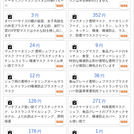
ケータリングマスクカスタム印刷パター
スクは耳を締め付けません
ン
3
352
円
円
オーバーサイズの蝶の仮面、女子高校生
プラスチック透明マスク、ケータリング
の外見プラスサイズ、大きな顔、波打つ
フード、シェフ、レストラン、レストラ
雲のV字型マスクは小さな顔を映し出し
ン、キッチン、唾液、唾液防止、マス
ます
ク、防塵マウススクリーン
24
9
円
円
マスクケータリング 透明シェフフェイス
ケータリングマスク、食品グレードのキ
マスク フードグレードプラスチックキッ
ッチン、食堂、ミルクティーショップ、
チン レストラン 唾液マスク スマイル使
特別な唾液防止剤や透明な透明プラスチ
い捨てマスク
ックが個別に梱包されています
12
36
円
円
シェフ用の透明ケータリングホールマス
食品グレード透明シェフマスクプラスチ
ク、レストランの唾液防止プラスチック
ックホテルキッチンレストランサリバカ
マスク
バー防曇厚厚通気性フェイスマスク
126
271
円
円
アンチフォグ使い捨てプラスチックマス
マスクケータリング、特殊透明マスク、
ク、レストランスマイルシェフ、フード
シェフ、食品グレードのプラスチックキ
ホテル、よだれ防止ケータリング、透明
ッチンマスク、唾液防止カバー、スマイ
保護
ル使い捨て
176
1
円
円