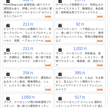
円
円
ParknShop Love 超薄型使い捨てマスク
ケータリング用透明マスク、特別なホテ
通気性があり、呼吸しやすい大人向け 夏
ルサービススタッフ、唾液防止、食品衛
用個別パッケージケータリング ホワイト
生・材料衛生用プラスチックマスク
ダストプルーフ
211
92
円
円
ビューティーサロンの透明スプレー、乾
バングステッカー、ヘア用品コレクショ
きヘアスプレー、フェイスプロテクショ
ン、使い捨てヘアダイングマスク、透明
ン、バッフル、理髪店、HDフェイスシ
なヘアカットバッフル、専用の理髪用具
ールド、前髪、ヘアカットツール
など
211
1,032
円
円
透明ケータリングマスク、キッチンシェ
マスク、ケータリング、特別食品、食
フ、水滴防止、唾液防止、使い捨て衛生
堂、シェフ、キッチン、レストラン、透
用プラスチックマスク、口鼻マスク
明プラスチック、唾液滴、顔、笑顔マス
ク
254
395
円
円
ケータリング用の透明マスク、通気性の
韓国のスリムフェイス、たるみ、引き締
あるキッチン食品、唾液滴防止、シェ
まり、見えないマット透明ステッカー、
フ、レストラン使い捨てマスク
Vフェイスアーティファクトフェイシャ
ルメイク
1,050
517
円
円
マスク、ケータリング用の特殊透明プラ
マスクケータリング スペシャル 透明キ
スチック、使い捨ての通気性キッチン、
ッチン シェフフード プラスチック 成人