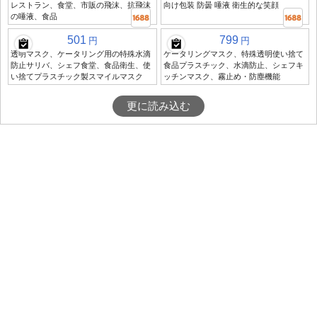
レストラン、食堂、市販の飛沫、抗飛沫
向け包装 防曇 唾液 衛生的な笑顔
の唾液、食品
501
799
円
円
透明マスク、ケータリング用の特殊水滴
ケータリングマスク、特殊透明使い捨て
防止サリバ、シェフ食堂、食品衛生、使
食品プラスチック、水滴防止、シェフキ
い捨てプラスチック製スマイルマスク
ッチンマスク、霧止め・防塵機能
更に読み込む