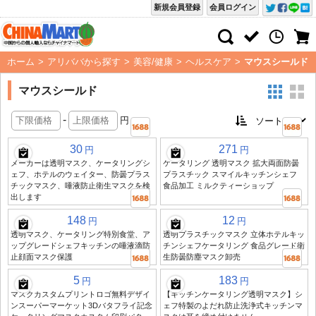
新規会員登録
会員ログイン
ホーム
>
アリババから探す
>
美容/健康
>
ヘルスケア
>
マウスシールド
マウスシールド
-
円
30
271
円
円
メーカーは透明マスク、ケータリングシ
ケータリング 透明マスク 拡大両面防曇
ェフ、ホテルのウェイター、防曇プラス
プラスチック スマイルキッチンシェフ
チックマスク、唾液防止衛生マスクを検
食品加工 ミルクティーショップ
出します
148
12
円
円
透明マスク、ケータリング特別食堂、ア
透明プラスチックマスク 立体ホテルキッ
ップグレードシェフキッチンの唾液滴防
チンシェフケータリング 食品グレード衛
止顔面マスク保護
生防曇防塵マスク卸売
5
183
円
円
マスクカスタムプリントロゴ無料デザイ
【キッチンケータリング透明マスク】シ
ンスーパーマーケット3Dバタフライ記念
ェフ特製のよだれ防止洗浄式キッチンマ