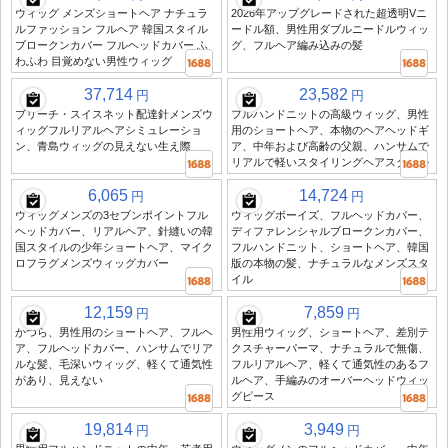
ウィッグ メンズショートヘア ナチュラ
2026年アップグレードされた超透明Vニ
ルファッション フルヘア 韓国スタイル
ードル額、男性用ダブルニードルウィッ
ブロークンカバー フルヘッドカバー ふ
グ、フルヘア編み込みの髪
わふわ 目覚めない男性ウィッグ
37,714
23,582
円
円
ブリーチ・スイスネット配達針メンズウ
フルハンドニットの高級ウィッグ、男性
ィッグフルリアルヘアシミュレーショ
用のショートヘア、本物のヘアヘッドギ
ン、青島ウィッグの見えない生え際
ア、中年および高齢の父親、ハンサムで
リアルで軽いスタイリングヘアスタイル
6,065
14,724
円
円
ウィッグメンズの3セブンポイントフル
ウィッグボーイズ、フルヘッドカバー、
ヘッドカバー、リアルヘア、針縫いの韓
ディファレンシャルブロークンカバー、
国スタイルの少年ショートヘア、マイク
フルハンドニット、ショートヘア、韓国
ロフラグメンズウィッグカバー
版の本物の髪、ナチュラルなメンズスタ
イル
12,159
7,859
円
円
かつら、男性用のショートヘア、フルヘ
男性用ウィッグ、ショートヘア、差別テ
ア、フルヘッドカバー、ハンサムでリア
クスチャーパーマ、ナチュラルで無傷、
ルな髪、毛深いウィッグ、軽くて通気性
フルリアルヘア、軽くて通気性のあるフ
があり、見えない
ルヘア、手編みのオーバーヘッドウィッ
グピース
19,814
3,949
円
円