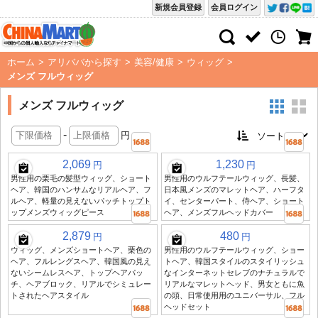
新規会員登録
会員ログイン
ホーム
>
アリババから探す
>
美容/健康
>
ウィッグ
>
メンズ フルウィッグ
メンズ フルウィッグ
-
円
2,069
1,230
円
円
男性用の栗毛の髪型ウィッグ、ショート
男性用のウルフテールウィッグ、長髪、
ヘア、韓国のハンサムなリアルヘア、フ
日本風メンズのマレットヘア、ハーフタ
ルヘア、軽量の見えないパッチトップト
イ、センターパート、侍ヘア、ショート
ップメンズウィッグピース
ヘア、メンズフルヘッドカバー
2,879
480
円
円
ウィッグ、メンズショートヘア、栗色の
男性用のウルフテールウィッグ、ショー
ヘア、フルレングスヘア、韓国風の見え
トヘア、韓国スタイルのスタイリッシュ
ないシームレスヘア、トップヘアパッ
なインターネットセレブのナチュラルで
チ、ヘアブロック、リアルでシミュレー
リアルなマレットヘッド、男女ともに魚
トされたヘアスタイル
の頭、日常使用用のユニバーサル、フル
ヘッドセット