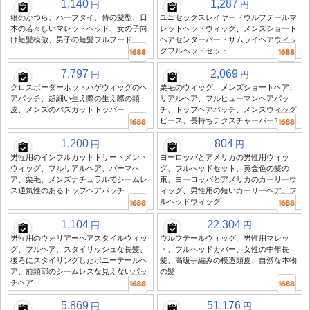
1,140
1,287
円
円
狼のかつら、ハーフタイ、侍の髪型、日
ユニセックスレイヤードウルフテールマ
本の若々しいマレットヘッド、女の子向
レットヘッドウィッグ、メンズショート
け短髪模倣、男子の短髪フルフード
ヘアセンターパートサムライヘアウィッ
グフルヘッドセット
7,797
2,069
円
円
クロスボーダーホットハゲウィッグのヘ
栗毛のウィッグ、メンズショートヘア、
アパッチ、超細い生え際の生え際の頭
リアルヘア、フルヒューマンヘアパッ
皮、メンズのバズカットトッパー
チ、トップヘアパッチ、メンズウィッグ
ピース、長持ちテクスチャーパーマ
1,200
804
円
円
男性用のインフルカットトリートメント
ヨーロッパとアメリカの男性用ウィッ
ウィッグ、フルリアルヘア、パーマヘ
グ、フルヘッドセット、黄金色の髪の
ア、栗毛、メンズナチュラルでシームレ
束、ヨーロッパとアメリカのカーリーウ
ス通気性のあるトップヘアパッチ
ィッグ、男性用の短いカーリーヘア、フ
ルヘッドウィッグ
1,104
22,304
円
円
男性用のウォリアーヘアスタイルウィッ
ウルフテールウィッグ、男性用マレッ
グ、フルヘア、スタイリッシュな長髪、
ト、フルヘッドカバー、女性の中年長
後ろにスタイリングしたポニーテールヘ
髪、高級手編みの模造頭皮、自然な本物
ア、前頭部のシームレスな見えないパッ
の髪
チヘア
5,869
51,176
円
円