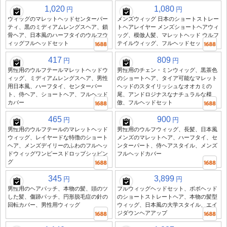
1,020
1,080
円
円
ウィッグのマレットヘッドセンターパー
メンズウィッグ 日本のショートストレー
ティ、黒のミディアムレングスヘア、鎖
トヘアレイヤー メンズショートヘアウィ
骨ヘア、日本風のハーフタイのウルフウ
ッグ、模倣人髪、マレットヘッド ウルフ
ィッグフルヘッドセット
テイルウィッグ、フルヘッドセット
417
809
円
円
男性用のウルフテールマレットヘッドウ
男性用のチェン・ミンウィッグ、黒茶色
ィッグ、ミディアムレングスヘア、男性
のショートヘア、タイア可能なマレット
用日本風、ハーフタイ、センターパー
ヘッドのスタイリッシュなオオカミの
ト、侍ヘア、ショートヘア、フルヘッド
尾、アンドロジナスなナチュラルな模
カバー
倣、フルヘッドセット
465
900
円
円
男性用のウルフテールのマレットヘッド
男性用のウルフウィッグ、長髪、日本風
ウィッグ、レイヤードな特徴のショート
メンズのマレットヘア、ハーフタイ、セ
ヘア、メンズデイリーのふわのフルヘッ
ンターパート、侍ヘアスタイル、メンズ
ドウィッグワンピースドロップシッピン
フルヘッドカバー
グ
345
3,899
円
円
男性用のヘアパッチ、本物の髪、頭のツ
フルウィッグヘッドセット、ボボヘッド
した髪、傷跡パッチ、円形脱毛症の針の
のショートストレートヘア、本物の髪型
回転カバー、男性用ウィッグ
ウィッグ、日本風の大学スタイル、エイ
ジダウンヘアアップ