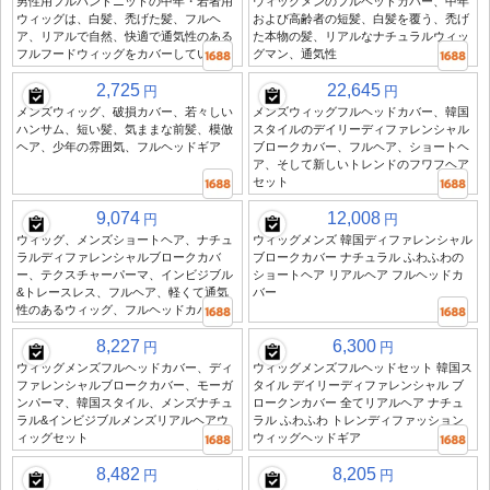
男性用フルハンドニットの中年・若者用
ウィッグメンのフルヘッドカバー、中年
ウィッグは、白髪、禿げた髪、フルヘ
および高齢者の短髪、白髪を覆う、禿げ
ア、リアルで自然、快適で通気性のある
た本物の髪、リアルなナチュラルウィッ
フルフードウィッグをカバーしています
グマン、通気性
2,725
22,645
円
円
メンズウィッグ、破損カバー、若々しい
メンズウィッグフルヘッドカバー、韓国
ハンサム、短い髪、気ままな前髪、模倣
スタイルのデイリーディファレンシャル
ヘア、少年の雰囲気、フルヘッドギア
ブロークカバー、フルヘア、ショートヘ
ア、そして新しいトレンドのフワフヘア
セット
9,074
12,008
円
円
ウィッグ、メンズショートヘア、ナチュ
ウィッグメンズ 韓国ディファレンシャル
ラルディファレンシャルブロークカバ
ブロークカバー ナチュラル ふわふわの
ー、テクスチャーパーマ、インビジブル
ショートヘア リアルヘア フルヘッドカ
&トレースレス、フルヘア、軽くて通気
バー
性のあるウィッグ、フルヘッドカバー
8,227
6,300
円
円
ウィッグメンズフルヘッドカバー、ディ
ウィッグメンズフルヘッドセット 韓国ス
ファレンシャルブロークカバー、モーガ
タイル デイリーディファレンシャル ブ
ンパーマ、韓国スタイル、メンズナチュ
ロークンカバー 全てリアルヘア ナチュ
ラル&インビジブルメンズリアルヘアウ
ラル ふわふわ トレンディファッション
ィッグセット
ウィッグヘッドギア
8,482
8,205
円
円