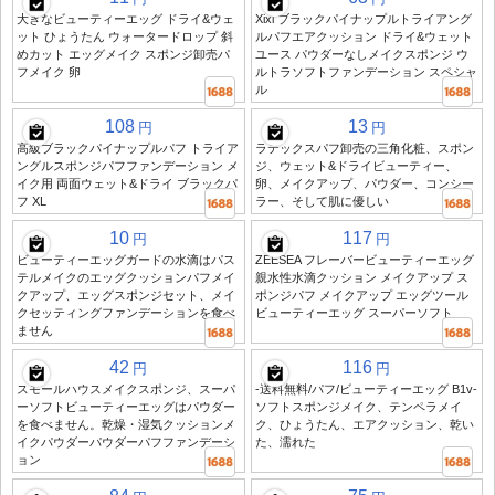
大きなビューティーエッグ ドライ&ウェ
Xixi ブラックパイナップルトライアング
ット ひょうたん ウォータードロップ 斜
ルパフエアクッション ドライ&ウェット
めカット エッグメイク スポンジ卸売パ
ユース パウダーなしメイクスポンジ ウ
フメイク 卵
ルトラソフトファンデーション スペシャ
ル
108
13
円
円
高級ブラックパイナップルパフ トライア
ラテックスパフ卸売の三角化粧、スポン
ングルスポンジパフファンデーション メ
ジ、ウェット&ドライビューティー、
イク用 両面ウェット&ドライ ブラックパ
卵、メイクアップ、パウダー、コンシー
フ XL
ラー、そして肌に優しい
10
117
円
円
ビューティーエッグガードの水滴はパス
ZEESEA フレーバービューティーエッグ
テルメイクのエッグクッションパフメイ
親水性水滴クッション メイクアップ ス
クアップ、エッグスポンジセット、メイ
ポンジパフ メイクアップ エッグツール
クセッティングファンデーションを食べ
ビューティーエッグ スーパーソフト
ません
42
116
円
円
スモールハウスメイクスポンジ、スーパ
-送料無料/パフ/ビューティーエッグ B1v-
ーソフトビューティーエッグはパウダー
ソフトスポンジメイク、テンペラメイ
を食べません。乾燥・湿気クッションメ
ク、ひょうたん、エアクッション、乾い
イクパウダーパウダーパフファンデーシ
た、濡れた
ョン