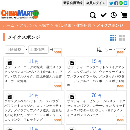
新規会員登録
会員ログイン
ホーム
>
アリババから探す
>
美容/健康
>
化粧用具
>
メイクスポンジ
メイクスポンジ
-
円
11
15
円
円
ビューティーエッグの乾式・湿式メイク
ビューティーエッグコットンメイクアッ
クッションスポンジパフは食べにくいで
プ、エッグスポンジ、ウォータードロッ
す。パステルメイク、国境を越えた美容
プパフメイクツール、ノンタックパウダ
メーカーの卸売
ー、デュアルパーパスボールスポット卸
売
14
78
円
円
クリスタルベルベット、ルースパウダー
サンディ・イーピン シームレスヌードク
パフフォトスタジオ、コットンセッティ
ッションパフファンデーション リキッド
ング、メイクアップメイク道具、濡れた
ルースパウダー BB ウェット&ドライメ
ものと乾いたトゲッヒートスポンジ、フ
イクスポンジ 2パック
ロッキング、フロッキング
11
63
円
円