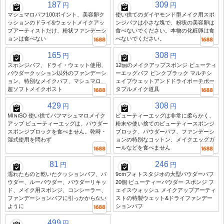
187
309
円
円
マシュマロパフ100ポイント、美容卵ク
使い捨てのダイヤモンド型メイク用スポ
ッションのドライ&ウェットメイクアッ
ンジパフは小さな塊で、粉状の美容卵は
プアーティストだけ、粉状ファンデーシ
食べないでください。本物の化粧卵は食
ョンは食べない
べないでください。
165
308
円
円
スポンジパフ、ドライ・ウェット使用、
12個のメイクアップスポンジ ビューティ
パウダークッション以外のファンデーシ
ーエッグパフ ピンクブラック マルチシ
ョン、特別なメイクパフ、マシュマロ、
ェイプウェットアンドドライポーチポー
超ソフトメイクポスト
タブルメイク道具
429
308
円
円
MINISO 使い捨てパフマシュマロメイク
ビューティーエッグは非常に柔らかく、
アップ ビューティーエッグは、パウダー
粉末や使い捨てのビューティースポンジ
スポンジブロックを食べません。乾時・
ブロック、パウダーパフ、ファンデーシ
湿式使用を問わず
ョンの特別なコットン、メイクエッグガ
ールなどを食べません
81
246
円
円
濡れたものと乾いたクッションパフ、パ
9cmフォトスタジオの大型パウダーパフ
ウダー、ルーパウダー、パウダーリキッ
20個 ビューティーパウダー スポンジ フ
ド、メイク用スポンジ、コンシーラー、
ェイスウォッシュ メイクアップアーティ
ファンデーションパフに引っかからない
ストの特製ウェット&ドライファンデー
ように
ションパフ
499
円