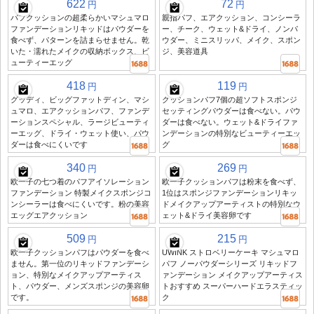
622
72
円
円
パフクッションの超柔らかいマシュマロ
親指パフ、エアクッション、コンシーラ
ファンデーションリキッドはパウダーを
ー、チーク、ウェット&ドライ、ノンパ
食べず、パターンを詰まらせません。乾
ウダー、ミニスリッパ、メイク、スポン
いた・濡れたメイクの収納ボックス、ビ
ジ、美容道具
ューティーエッグ
418
119
円
円
グッディ、ビッグファットディン、マシ
クッションパフ7個の超ソフトスポンジ
ュマロ、エアクッションパフ、ファンデ
セッティングパウダーは食べない。パウ
ーションスペシャル、ラージビューティ
ダーは食べない。ウェット&ドライファ
ーエッグ、ドライ・ウェット使い、パウ
ンデーションの特別なビューティーエッ
ダーは食べにくいです
グ
340
269
円
円
欧一子の七つ着のパフアイソレーション
欧一子クッションパフは粉末を食べず、
ファンデーション 特製メイクスポンジコ
1位はスポンジファンデーションリキッ
ンシーラーは食べにくいです。粉の美容
ドメイクアップアーティストの特別なウ
エッグエアクッション
ェット&ドライ美容卵です
509
215
円
円
欧一子クッションパフはパウダーを食べ
UWINK ストロベリーケーキ マシュマロ
ません。第一位のリキッドファンデーシ
パフ ノーパウダーシリーズ リキッドフ
ョン、特別なメイクアップアーティス
ァンデーション メイクアップアーティス
ト、パウダー、メンズスポンジの美容卵
トおすすめ スーパーハードエラスティッ
です。
ク