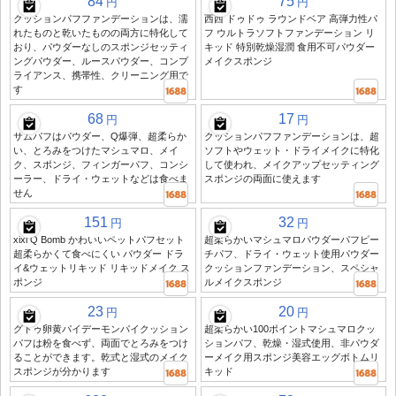
84
75
円
円
クッションパフファンデーションは、濡
西西 ドゥドゥ ラウンドベア 高弾力性パ
れたものと乾いたものの両方に特化して
フ ウルトラソフトファンデーション リ
おり、パウダーなしのスポンジセッティ
キッド 特別乾燥湿潤 食用不可パウダー
ングパウダー、ルースパウダー、コンプ
メイクスポンジ
ライアンス、携帯性、クリーニング用で
す
68
17
円
円
サムパフはパウダー、Q爆弾、超柔らか
クッションパフファンデーションは、超
い、とろみをつけたマシュマロ、メイ
ソフトやウェット・ドライメイクに特化
ク、スポンジ、フィンガーパフ、コンシ
して使われ、メイクアップセッティング
ーラー、ドライ・ウェットなどは食べま
スポンジの両面に使えます
せん
151
32
円
円
xixi Q Bomb かわいいペットパフセット
超柔らかいマシュマロパウダーパフピー
超柔らかくて食べにくい パウダー ドラ
チパフ、ドライ・ウェット使用パウダー
イ&ウェットリキッド リキッドメイク ス
クッションファンデーション、スペシャ
ポンジ
ルメイクスポンジ
23
20
円
円
グトゥ卵黄パイデーモンパイクッション
超柔らかい100ポイントマシュマロクッ
パフは粉を食べず、両面でとろみをつけ
ションパフ、乾燥・湿式使用、非パウダ
ることができます。乾式と湿式のメイク
ーメイク用スポンジ美容エッグボトムリ
スポンジが分かります
キッド