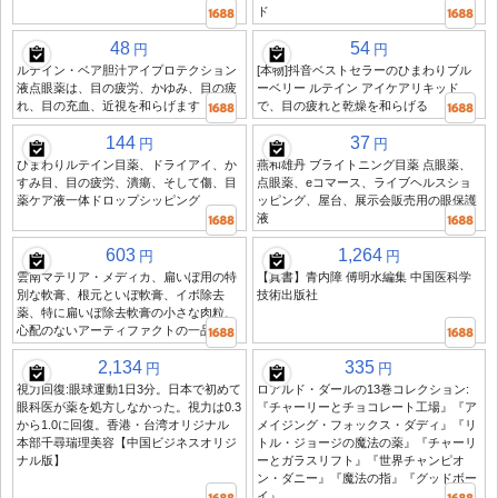
ド
48
54
円
円
ルテイン・ベア胆汁アイプロテクション
[本物]抖音ベストセラーのひまわりブル
液点眼薬は、目の疲労、かゆみ、目の疲
ーベリー ルテイン アイケアリキッド
れ、目の充血、近視を和らげます
で、目の疲れと乾燥を和らげる
144
37
円
円
ひまわりルテイン目薬、ドライアイ、か
燕和雄丹 ブライトニング目薬 点眼薬、
すみ目、目の疲労、潰瘍、そして傷、目
点眼薬、eコマース、ライブヘルスショ
薬ケア液一体ドロップシッピング
ッピング、屋台、展示会販売用の眼保護
液
603
1,264
円
円
雲南マテリア・メディカ、扁いぼ用の特
【真書】青内障 傅明水編集 中国医科学
別な軟膏、根元といぼ軟膏、イボ除去
技術出版社
薬、特に扁いぼ除去軟膏の小さな肉粒、
心配のないアーティファクトの一品
2,134
335
円
円
視力回復:眼球運動1日3分。日本で初めて
ロアルド・ダールの13巻コレクション:
眼科医が薬を処方しなかった。視力は0.3
『チャーリーとチョコレート工場』『ア
から1.0に回復。香港・台湾オリジナル
メイジング・フォックス・ダディ』『リ
本部千尋瑞理美容【中国ビジネスオリジ
トル・ジョージの魔法の薬』『チャーリ
ナル版】
ーとガラスリフト』『世界チャンピオ
ン・ダニー』『魔法の指』『グッドボー
イ』