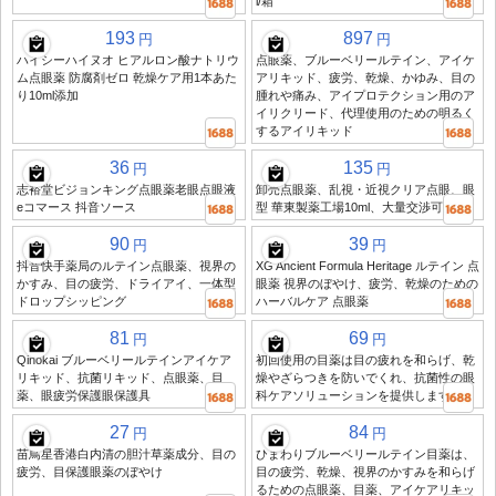
l/箱
193
897
円
円
ハイシーハイヌオ ヒアルロン酸ナトリウ
点眼薬、ブルーベリールテイン、アイケ
ム点眼薬 防腐剤ゼロ 乾燥ケア用1本あた
アリキッド、疲労、乾燥、かゆみ、目の
り10ml添加
腫れや痛み、アイプロテクション用のア
イリクリード、代理使用のための明るく
するアイリキッド
36
135
円
円
志裕堂ビジョンキング点眼薬老眼点眼液
卸売点眼薬、乱視・近視クリア点眼、眼
eコマース 抖音ソース
型 華東製薬工場10ml、大量交渉可能
90
39
円
円
抖音快手薬局のルテイン点眼薬、視界の
XG Ancient Formula Heritage ルテイン 点
かすみ、目の疲労、ドライアイ、一体型
眼薬 視界のぼやけ、疲労、乾燥のための
ドロップシッピング
ハーバルケア 点眼薬
81
69
円
円
Qinokai ブルーベリールテインアイケア
初回使用の目薬は目の疲れを和らげ、乾
リキッド、抗菌リキッド、点眼薬、目
燥やざらつきを防いでくれ、抗菌性の眼
薬、眼疲労保護眼保護具
科ケアソリューションを提供します
27
84
円
円
苗鳥星香港白内清の胆汁草薬成分、目の
ひまわりブルーベリールテイン目薬は、
疲労、目保護眼薬のぼやけ
目の疲労、乾燥、視界のかすみを和らげ
るための点眼薬、目薬、アイケアリキッ