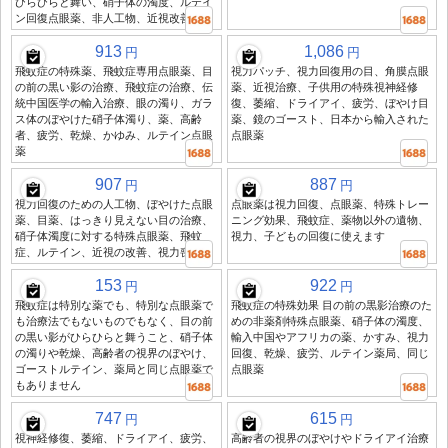
ひらひらと舞い、硝子体の濁度、ルテイ
ン回復点眼薬、非人工物、近視改善
913
1,086
円
円
飛蚊症の特殊薬、飛蚊症専用点眼薬、目
視力パッチ、視力回復用の目、角膜点眼
の前の黒い影の治療、飛蚊症の治療、伝
薬、近視治療、子供用の特殊視神経修
統中国医学の輸入治療、眼の濁り、ガラ
復、萎縮、ドライアイ、疲労、ぼやけ目
ス体のぼやけた硝子体濁り、薬、高齢
薬、鏡のゴースト、日本から輸入された
者、疲労、乾燥、かゆみ、ルテイン点眼
点眼薬
薬
907
887
円
円
視力回復のための人工物、ぼやけた点眼
点眼薬は視力回復、点眼薬、特殊トレー
薬、目薬、はっきり見えない目の治療、
ニング効果、飛蚊症、薬物以外の遺物、
硝子体濁度に対する特殊点眼薬、飛蚊
視力、子どもの回復に使えます
症、ルテイン、近視の改善、視力喪失
153
922
円
円
飛蚊症は特別な薬でも、特別な点眼薬で
飛蚊症の特殊効果 目の前の黒影治療のた
も治療法でもないものでもなく、目の前
めの非薬剤特殊点眼薬、硝子体の濁度、
の黒い影がひらひらと舞うこと、硝子体
輸入中国やアフリカの薬、かすみ、視力
の濁りや乾燥、高齢者の視界のぼやけ、
回復、乾燥、疲労、ルテイン薬局、同じ
ゴーストルテイン、薬局と同じ点眼薬で
点眼薬
もありません
747
615
円
円
視神経修復、萎縮、ドライアイ、疲労、
高齢者の視界のぼやけやドライアイ治療