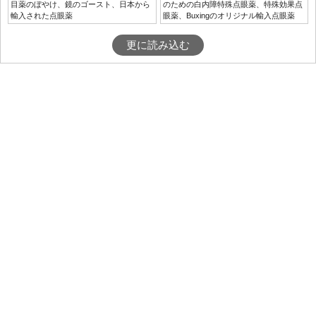
目薬のぼやけ、鏡のゴースト、日本から
のための白内障特殊点眼薬、特殊効果点
輸入された点眼薬
眼薬、Buxingのオリジナル輸入点眼薬
更に読み込む