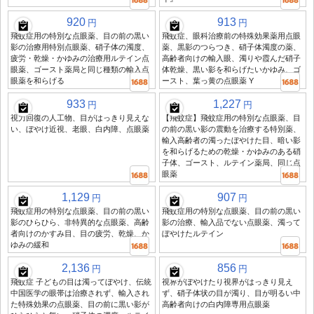
920
913
円
円
飛蚊症用の特別な点眼薬、目の前の黒い
飛蚊症、眼科治療前の特殊効果薬用点眼
影の治療用特別点眼薬、硝子体の濁度、
薬、黒影のつらつき、硝子体濁度の薬、
疲労・乾燥・かゆみの治療用ルテイン点
高齢者向けの輸入眼、濁りや霞んだ硝子
眼薬、ゴースト薬局と同じ種類の輸入点
体乾燥、黒い影を和らげたいかゆみ、ゴ
眼薬を和らげる
ースト、葉っ黄の点眼薬 Y
933
1,227
円
円
視力回復の人工物、目がはっきり見えな
【飛蚊症】飛蚊症用の特別な点眼薬、目
い、ぼやけ近視、老眼、白内障、点眼薬
の前の黒い影の震動を治療する特別薬、
輸入高齢者の濁ったぼやけた目、暗い影
を和らげるための乾燥・かゆみのある硝
子体、ゴースト、ルテイン薬局、同じ点
眼薬
1,129
907
円
円
飛蚊症用の特別な点眼薬、目の前の黒い
飛蚊症用の特別な点眼薬、目の前の黒い
影のひらひら、非特異的な点眼薬、高齢
影の治療、輸入品でない点眼薬、濁って
者向けのかすみ目、目の疲労、乾燥、か
ぼやけたルテイン
ゆみの緩和
2,136
856
円
円
飛蚊症 子どもの目は濁ってぼやけ、伝統
視界がぼやけたり視界がはっきり見え
中国医学の眼帯は治療されず、輸入され
ず、硝子体状の目が濁り、目が明るい中
た特殊効果の点眼薬、目の前に黒い影が
高齢者向けの白内障専用点眼薬