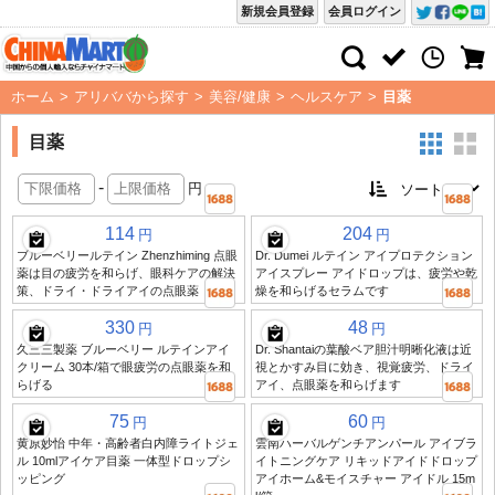
新規会員登録
会員ログイン
ホーム
>
アリババから探す
>
美容/健康
>
ヘルスケア
>
目薬
目薬
-
円
114
204
円
円
ブルーベリールテイン Zhenzhiming 点眼
Dr. Dumei ルテイン アイプロテクション
薬は目の疲労を和らげ、眼科ケアの解決
アイスプレー アイドロップは、疲労や乾
策、ドライ・ドライアイの点眼薬
燥を和らげるセラムです
330
48
円
円
久三三製薬 ブルーベリー ルテインアイ
Dr. Shantaiの葉酸ベア胆汁明晰化液は近
クリーム 30本/箱で眼疲労の点眼薬を和
視とかすみ目に効き、視覚疲労、ドライ
らげる
アイ、点眼薬を和らげます
75
60
円
円
黄原妙怡 中年・高齢者白内障ライトジェ
雲南ハーバルゲンチアンパール アイブラ
ル 10mlアイケア目薬 一体型ドロップシ
イトニングケア リキッドアイドドロップ
ッピング
アイホーム&モイスチャー アイドル 15m