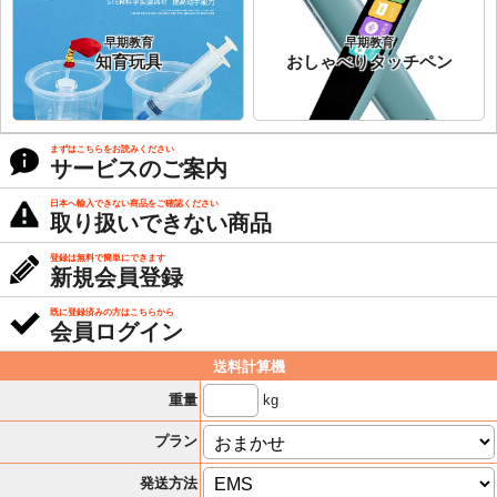
早期教育
早期教育
知育玩具
おしゃべりタッチペン
まずはこちらをお読みください
サービスのご案内
日本へ輸入できない商品をご確認ください
取り扱いできない商品
登録は無料で簡単にできます
新規会員登録
既に登録済みの方はこちらから
会員ログイン
送料計算機
kg
重量
プラン
発送方法