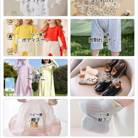
スワドル
よだれかけ
ベビー服
ベビー服
ボディスーツ
股割れズボン
ベビー服
ベビー服
アウター
ベビーシューズ
ベビー服
ベビー服
帽子
靴下