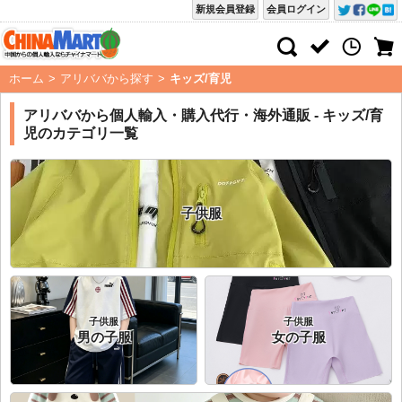
新規会員登録
会員ログイン
ホーム
>
アリババから探す
>
キッズ/育児
アリババから個人輸入・購入代行・海外通販 - キッズ/育
児のカテゴリ一覧
子供服
子供服
子供服
男の子服
女の子服