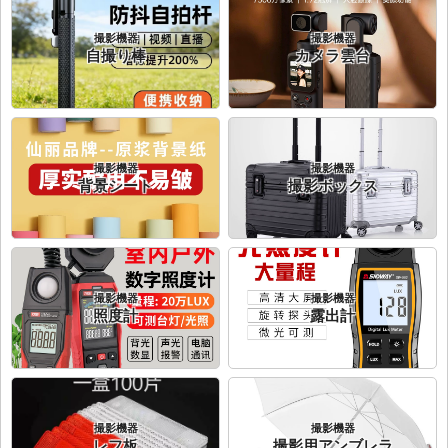
撮影機器
撮影機器
自撮り棒
カメラ雲台
撮影機器
撮影機器
背景シート
撮影ボックス
撮影機器
撮影機器
照度計
露出計
撮影機器
撮影機器
レフ板
撮影用アンブレラ