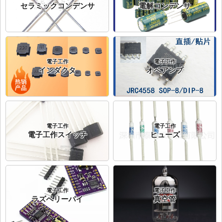
セラミックコンデンサ
電解コンデンサ
電子工作
電子工作
インダクタ
オペアンプ
電子工作
電子工作
電子工作スイッチ
ヒューズ
電子工作
電子工作
ラズベリーパイ
真空管