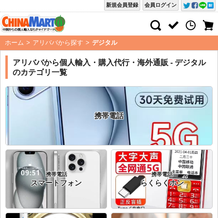
新規会員登録
会員ログイン
ホーム
>
アリババから探す
>
デジタル
アリババから個人輸入・購入代行・海外通販 - デジタル
のカテゴリ一覧
携帯電話
携帯電話
携帯電話
スマートフォン
らくらくホン