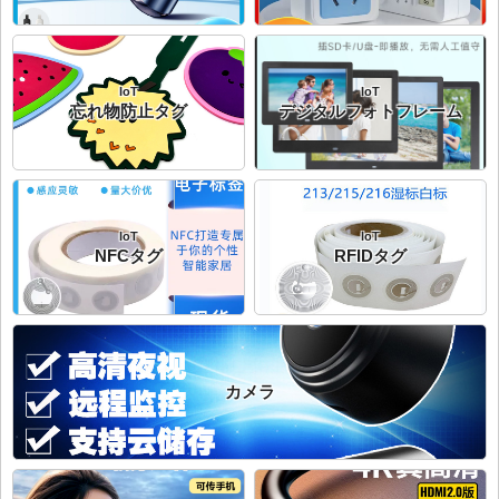
IoT
IoT
忘れ物防止タグ
デジタルフォトフレーム
IoT
IoT
NFCタグ
RFIDタグ
カメラ