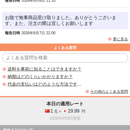
報告日時
2026年8月8日 11:10
お陰で無事商品受け取りました。ありがとうございま
す。また、注文の際は宜しくお願いします
報告日時
2026年8月7日 22:00
更に見る
よくある質問
送料を事前に知ることはできますか？
納期はどのくらいかかりますか？
代金の支払いはどのような方法ですか？
その他のよくある質問
本日の適用レート
1
29.99
元 =
円
2026年8月8日更新
当サイトについて