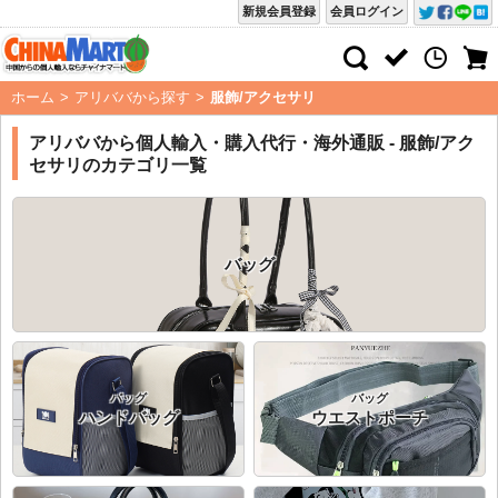
新規会員登録
会員ログイン
ホーム
>
アリババから探す
>
服飾/アクセサリ
アリババから個人輸入・購入代行・海外通販 - 服飾/アク
セサリのカテゴリ一覧
バッグ
バッグ
バッグ
ハンドバッグ
ウエストポーチ