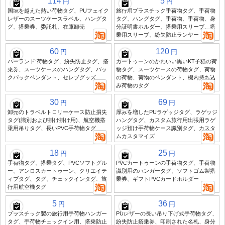
114
5
円
円
国境を越えた熱い荷物タグ、PUフェイク
旅行用プラスチック手荷物タグ、手荷物
レザーのスーツケースラベル、ハングタ
タグ、ハングタグ、手荷物、手荷物、身
グ、搭乗券、委託札、在庫卸売
分証明書ホルダー、搭乗用スリーブ、搭
乗用スリーブ、紛失防止ランヤード
60
120
円
円
ハーランド:荷物タグ、紛失防止タグ、搭
カートゥーンのかわいい黒いKT子猫の荷
乗券、スーツケースのハングタグ、バッ
物タグ、スーツケースの荷物タグ、荷物
クパックペンダント、セレブグッズ
の荷物、荷物のペンダント、機内持ち込
み荷物のタグ
30
69
円
円
卸売のトラベルトロリーケース防止損失
厚みを増したPUラゲッジタグ、ラゲッジ
タグ(識別および掛け掛け用)、航空機搭
ハングタグ、カスタム旅行用出張用ラゲ
乗用吊りタグ、長いPVC手荷物タグ
ッジ預け手荷物ケース識別タグ、カスタ
ムカスタマイズ
18
25
円
円
手荷物タグ、搭乗タグ、PVCソフトグル
PVCカートゥーンの手荷物タグ、手荷物
ー、アンロスカートゥーン、クリエイテ
識別用のハンガータグ、ソフトゴム製搭
ィブタグ、タグ、チェックインタグ、旅
乗券、ギフトPVCカードホルダー
行用航空機タグ
5
36
円
円
プラスチック製の旅行用手荷物ハンガー
PUレザーの長い吊り下げ式手荷物タグ、
タグ、手荷物チェックイン用、搭乗防止
紛失防止搭乗券、印刷された名札、身分