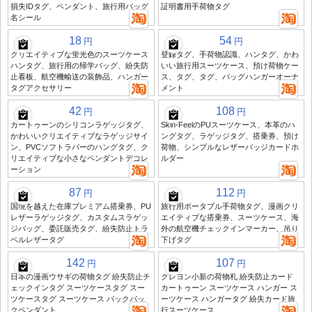
損失IDタグ、ペンダント、旅行用バッグ
証明書用手荷物タグ
名シール
18
54
円
円
クリエイティブな蛍光色のスーツケース
登録タグ、手荷物認識、ハンタグ、かわ
ハンタグ、旅行用の帰学バッグ、紛失防
いい旅行用スーツケース、預け荷物ケー
止看板、航空機輸送の装飾品、ハンガー
ス、タグ、タグ、バッグハンガーオーナ
タグアクセサリー
メント
42
108
円
円
カートゥーンのシリコンラゲッジタグ、
Skin-FeelのPUスーツケース、本革のハ
かわいいクリエイティブなラゲッジサイ
ングタグ、ラゲッジタグ、搭乗券、預け
ン、PVCソフトラバーのハングタグ、ク
荷物、シンプルなレザーバッジカードホ
リエイティブな小さなペンダントデコレ
ルダー
ーション
87
112
円
円
国境を越えた在庫プレミアム搭乗券、PU
旅行用ポータブル手荷物タグ、漫画クリ
レザーラゲッジタグ、カスタムスラゲッ
エイティブな搭乗券、スーツケース、海
ジバッグ、委託販売タグ、紛失防止トラ
外の航空機チェックインマーカー、吊り
ベルレザータグ
下げタグ
142
107
円
円
日本の漫画ウサギの荷物タグ 紛失防止チ
クレヨン小新の荷物札 紛失防止カード
ェックインタグ スーツケースタグ スー
カートゥーン スーツケース ハンガー ス
ツケースタグ スーツケース バックパッ
ーツケース ハンガータグ 紛失カード旅
クペンダント
行スーツケース