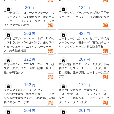
30
132
円
円
手荷物タグ、トロリースーツケース、ス
手荷物タグ、プラスチックの預け手荷物
トラップタグ、搭乗機用タグ、旅行用ス
タグ、カードホルダー、搭乗用旅行タグ
ーツケース、漫画タグ、タグ、チェック
インタグ付きの梱包
303
428
円
円
ズートピアのスーツケースタグ、PVCの
カートゥーンのかわいいセリフ、子犬用
ソフトラバートラベルバッグ、吊り下げ
スーツケース、搭乗タグ、荷物のチェッ
られたジュディ・ニックのスーツケー
クインタグ、バッグ、紛失防止看板
ス、紛失防止標識
122
207
円
円
旅行用屋外ポータブルスーツケース、紛
旅行用飛行機のスーツケースタグ、手荷
失防止タグ、タグ、名前、搭乗、預け
物タグ、リスト、チェッカータグ、旅
機、手荷物タグ
行、出張、識別標識、カートゥーンアイ
デア
162
179
円
円
同じスタイルのバッグペンダント、トラ
搭乗用航空機タグ、手荷物タグ、トロリ
ベル預け手荷物、紛失防止カード、アク
ースーツケース、ストラップタグ、スー
リル製の手荷物タグが、Beagの周辺の建
ツケース、梱包ベルト、アニメタグ、タ
物に飾られています
グ、チェックインタグ
304
261
円
円