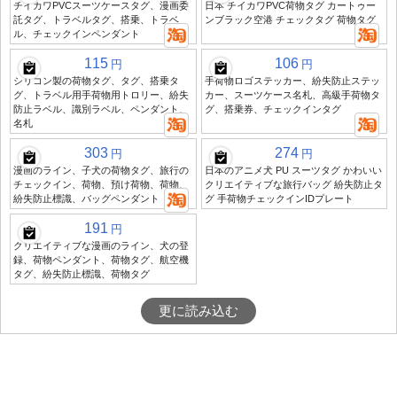
チイカワPVCスーツケースタグ、漫画委
日本 チイカワPVC荷物タグ カートゥー
託タグ、トラベルタグ、搭乗、トラベ
ンブラック空港 チェックタグ 荷物タグ
ル、チェックインペンダント
115
106
円
円
シリコン製の荷物タグ、タグ、搭乗タ
手荷物ロゴステッカー、紛失防止ステッ
グ、トラベル用手荷物用トロリー、紛失
カー、スーツケース名札、高級手荷物タ
防止ラベル、識別ラベル、ペンダント、
グ、搭乗券、チェックインタグ
名札
303
274
円
円
漫画のライン、子犬の荷物タグ、旅行の
日本のアニメ犬 PU スーツタグ かわいい
チェックイン、荷物、預け荷物、荷物、
クリエイティブな旅行バッグ 紛失防止タ
紛失防止標識、バッグペンダント
グ 手荷物チェックインIDプレート
191
円
クリエイティブな漫画のライン、犬の登
録、荷物ペンダント、荷物タグ、航空機
タグ、紛失防止標識、荷物タグ
更に読み込む