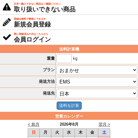
日本へ輸入できない商品をご確認ください
取り扱いできない商品
登録は無料で簡単にできます
新規会員登録
既に登録済みの方はこちらから
会員ログイン
送料計算機
kg
重量
プラン
発送方法
発送先
営業カレンダー
< 前月
2026年8月
翌月 >
日
月
火
水
木
金
土