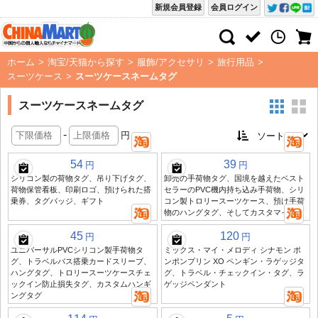
新規会員登録
会員ログイン
ホーム
>
淘宝/天猫から探す
>
服飾/アクセサリ
>
旅行用品
>
スーツケース
>
スーツケースネームタグ
スーツケースネームタグ
-
円
54
39
円
円
シリコン製の荷物タグ、吊り下げタグ、
卸売の手荷物タグ、国境を越えたベスト
荷物保管看板、印刷ロゴ、預けられた搭
セラーのPVC機内持ち込み手荷物、シリ
乗券、タグバッジ、ギフト
コン製トロリースーツケース、預け手荷
物のハングタグ、そしてカスタマイズ
45
120
円
円
ユニバーサルPVCシリコン製手荷物タ
ミックス・マイ・メロディ シナモン ポ
グ、トラベルバス搭乗カードスリーブ、
ンポンプリン XO ペンギン・ラゲッジタ
ハングタグ、トロリースーツケースチェ
グ、トラベル・チェックイン・タグ、ラ
ックイン防止損失タグ、カスタムハンギ
ゲッジペンダント
ングタグ