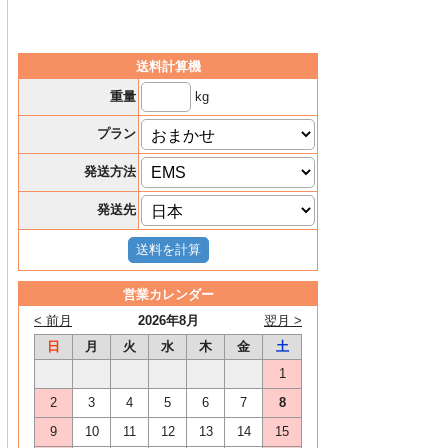
送料計算機
kg
重量
プラン
発送方法
発送先
営業カレンダー
< 前月
2026年8月
翌月 >
日
月
火
水
木
金
土
1
2
3
4
5
6
7
8
9
10
11
12
13
14
15