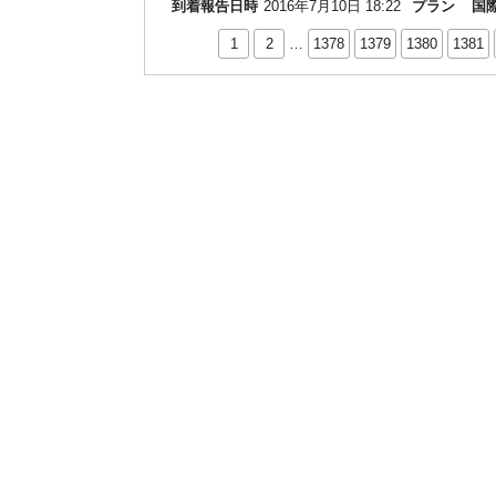
到着報告日時
2016年7月10日 18:22
プラン
国
1
2
…
1378
1379
1380
1381